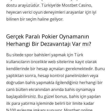
dostu arayüzüdür. Türkiye’de Mostbet Casino,
heyecan verici oyun deneyimleri arayanlar için iyi
bilinen bir seçim haline geliyor.
Gerçek Paralı Pokier Oynamanın
Herhangi Bir Dezavantajı Var mı?
Bu sitede spor bahisleri yapmak için Türk
kullanıcıların öncelikle web sitelerine kayıt olarak
kendilerinde bir hesap açmaları gerekmektedir. Bunu
yaptıktan sonra, hesap kontrol panelinizden veya
doğrudan bahis yapmakla ilgilendiğiniz herhangi bir
canlı bülten ekranından anında bahis oynamaya
başlayabilirsiniz. Bu güzel bonus, bahis için yapılan
ilk para yatırma işleminde belirli bir limite kadar
%100 eşleşme imkanı sunuyor. Mostbet online