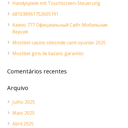
Handyspiele mit Touchscreen-Steuerung
681038961752605191
Азино 777 Официальный Сайт Мобильная
Версия
Mostbet casino sitesinde canli oyunlar 2025
Mostbet giris ile kazanc garantisi
Comentários recentes
Arquivo
Julho 2025
Maio 2025
Abril 2025