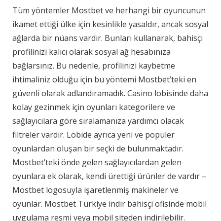
Tüm yöntemler Mostbet ve herhangi bir oyuncunun
ikamet ettiği ülke için kesinlikle yasaldır, ancak sosyal
ağlarda bir nüans vardır. Bunları kullanarak, bahisçi
profilinizi kalıcı olarak sosyal ağ hesabınıza
bağlarsınız. Bu nedenle, profilinizi kaybetme
ihtimaliniz olduğu için bu yöntemi Mostbet’teki en
güvenli olarak adlandıramadık. Casino lobisinde daha
kolay gezinmek için oyunları kategorilere ve
sağlayıcılara göre sıralamanıza yardımcı olacak
filtreler vardır. Lobide ayrıca yeni ve popüler
oyunlardan oluşan bir seçki de bulunmaktadır.
Mostbet’teki önde gelen sağlayıcılardan gelen
oyunlara ek olarak, kendi ürettiği ürünler de vardır –
Mostbet logosuyla işaretlenmiş makineler ve
oyunlar. Mostbet Türkiye indir bahisçi ofisinde mobil
uygulama resmi veya mobil siteden indirilebilir.