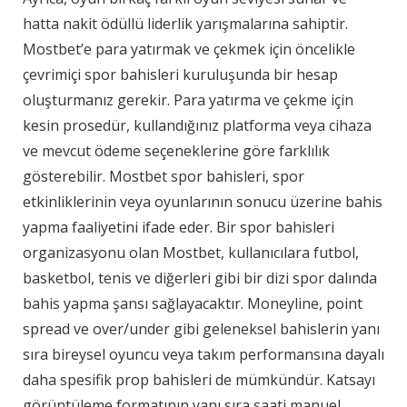
hatta nakit ödüllü liderlik yarışmalarına sahiptir.
Mostbet’e para yatırmak ve çekmek için öncelikle
çevrimiçi spor bahisleri kuruluşunda bir hesap
oluşturmanız gerekir. Para yatırma ve çekme için
kesin prosedür, kullandığınız platforma veya cihaza
ve mevcut ödeme seçeneklerine göre farklılık
gösterebilir. Mostbet spor bahisleri, spor
etkinliklerinin veya oyunlarının sonucu üzerine bahis
yapma faaliyetini ifade eder. Bir spor bahisleri
organizasyonu olan Mostbet, kullanıcılara futbol,
basketbol, tenis ve diğerleri gibi bir dizi spor dalında
bahis yapma şansı sağlayacaktır. Moneyline, point
spread ve over/under gibi geleneksel bahislerin yanı
sıra bireysel oyuncu veya takım performansına dayalı
daha spesifik prop bahisleri de mümkündür. Katsayı
görüntüleme formatının yanı sıra saati manuel