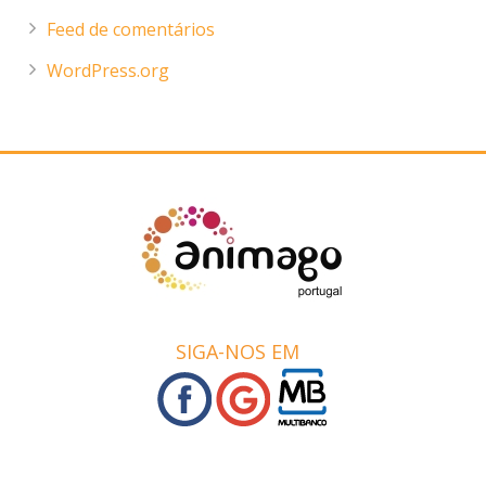
Feed de comentários
WordPress.org
SIGA-NOS EM