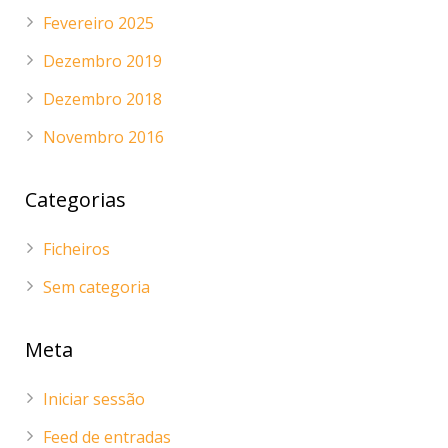
Fevereiro 2025
Dezembro 2019
Dezembro 2018
Novembro 2016
Categorias
Ficheiros
Sem categoria
Meta
Iniciar sessão
Feed de entradas