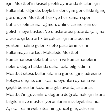
için, Mostbet’in kişisel profili aynı anda iki alan için
kullanılabildiğinde, böyle bir deneyim genellikle ilginç
görünüyor. Mostbet Türkiye her zaman spor
bahisleri olmasına rağmen, online casino işini de
geliştirmeye başladı. Ve uluslararası pazarda çalışma
arzusu, şirketi artık birçokları için ana ödeme
yöntemi haline gelen kripto para birimlerini
kullanmaya zorladı. Makalede Mostbet
kumarhanesindeki bahislerin ve kumarhanelerin
neler olduğu hakkında daha fazla bilgi edinin.
Mostbet sitesi, kullanıcılarına güncel giriş adresine
kolayca erişme, canlı casino oyunları oynama ve
çeşitli bonuslar kazanma gibi avantajlar sunar.
Mostbet’in güvenilir olduğunu doğrulamak için lisans
bilgilerini ve müşteri yorumlarını inceleyebilirsiniz.
Ayrıca, resmi web sitesinin güncel giriş adresini